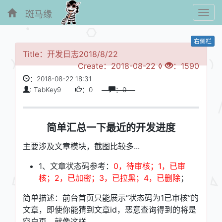
斑马缘
Toggl
navig
右侧栏
Title：开发日志2018/8/22
Create：2018-08-22 ◊
：1590
：2018-08-22 18:31
: TabKey9
：0
：0
简单汇总一下最近的开发进度
主要涉及文章模块，截图比较多...
1、文章状态码参考：
0，待审核；1，已审
核；2，已加密；3，已拉黑；4，已删除
；
简单描述：前台首页只能展示“状态码为1已审核”的
文章，即使你能猜到文章id，恶意查询得到的将是
空白页，就像这样