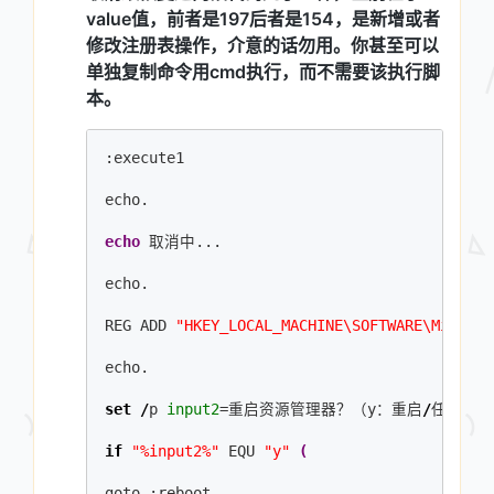
value值，前者是197后者是154，是新增或者
修改注册表操作，介意的话勿用。你甚至可以
单独复制命令用cmd执行，而不需要该执行脚
本。
:execute1
echo.
echo
 取消中...
echo.
REG ADD 
"HKEY_LOCAL_MACHINE\SOFTWARE\Microso
echo.
set
/
p 
input2
=重启资源管理器？（y：重启
/
任意键：
if
"%input2%"
 EQU 
"y"
(
goto :reboot