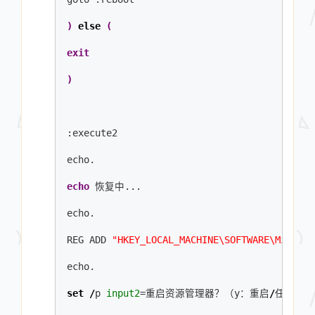
)
else
(
exit
)
:execute2
echo.
echo
 恢复中...
echo.
REG ADD 
"HKEY_LOCAL_MACHINE\SOFTWARE\Microso
echo.
set
/
p 
input2
=重启资源管理器？（y：重启
/
任意键：