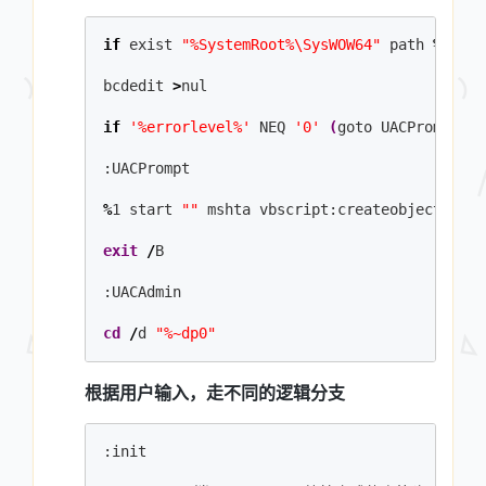
if
 exist 
"%SystemRoot%\SysWOW64"
 path 
%
path
%
bcdedit 
>
nul
if
'%errorlevel%'
 NEQ 
'0'
(
goto UACPrompt
)
e
:UACPrompt
%
1 start 
""
 mshta vbscript:createobject
(
"she
exit
/
B
:UACAdmin
cd
/
d 
"%~dp0"
根据用户输入，走不同的逻辑分支
:init