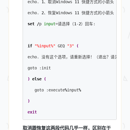
echo. 
1
、取消Windows 
11
 快捷方式的小箭头
echo. 
2
、恢复Windows 
11
 快捷方式的小箭头
set
/
p 
input
=请选择（
1
-
2
）回车: 
if
"%input%"
 GEQ 
"3"
(
echo. 没有这个选项，请重新选择！（退出？请关闭窗
goto :init
)
else
(
   goto :execute
%
input
%
)
exit
取消跟恢复这两段代码几乎一样，区别在于