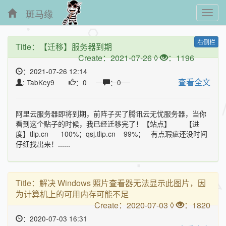
斑马缘
Toggl
navig
右侧栏
Title：
【迁移】服务器到期
Create：2021-07-26 ◊
：1196
：2021-07-26 12:14
查看全文
: TabKey9
：0
：0
阿里云服务器即将到期，前阵子买了腾讯云无忧服务器，当你
看到这个贴子的时候，我已经迁移完了！【站点】 【进
度】tlip.cn 100%；qsj.tlip.cn 99%； 有点瑕疵还没时间
仔细找出来！......
Title：
解决 Windows 照片查看器无法显示此图片，因
为计算机上的可用内存可能不足
Create：2020-07-03 ◊
：1820
：2020-07-03 16:31