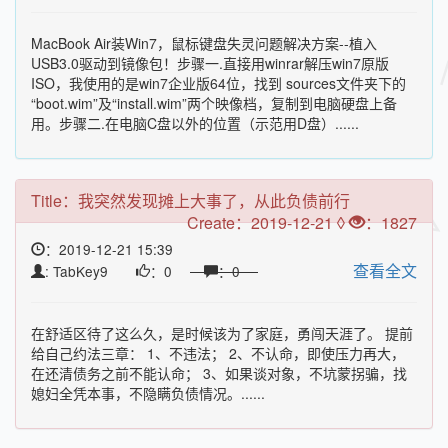
MacBook Air装Win7，鼠标键盘失灵问题解决方案--植入
USB3.0驱动到镜像包！步骤一.直接用winrar解压win7原版
ISO，我使用的是win7企业版64位，找到 sources文件夹下的
“boot.wim”及“install.wim”两个映像档，复制到电脑硬盘上备
用。步骤二.在电脑C盘以外的位置（示范用D盘）......
Title：
我突然发现摊上大事了，从此负债前行
Create：2019-12-21 ◊
：1827
：2019-12-21 15:39
查看全文
: TabKey9
：0
：0
在舒适区待了这么久，是时候该为了家庭，勇闯天涯了。 提前
给自己约法三章： 1、不违法； 2、不认命，即使压力再大，
在还清债务之前不能认命； 3、如果谈对象，不坑蒙拐骗，找
媳妇全凭本事，不隐瞒负债情况。......